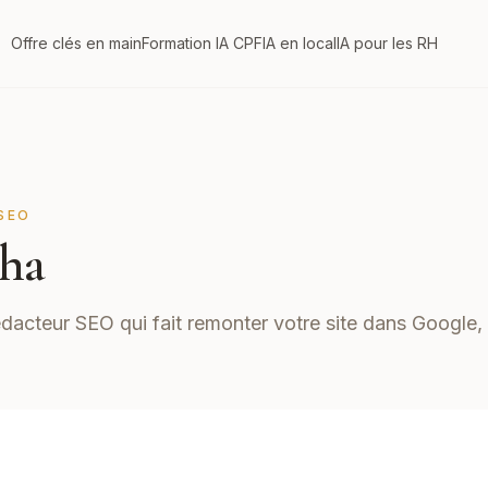
Offre clés en main
Formation IA CPF
IA en local
IA pour les RH
SEO
ha
édacteur SEO qui fait remonter votre site dans Google, a